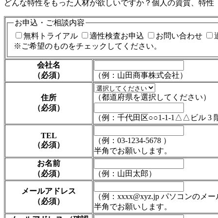
どんな特性をもった人材が欲しいですか？個人の資質、特性
お申込・ご相談内容
無料トライアル
適性検査お申込
お問い合わせ
※ご希望のものをチェックしてください。
会社名
（必須）
（例：山田商事株式会社）
（
都道府県
を選択してください）
住所
（必須）
（例：千代田区○○1-1-1△△ビル 3 
TEL
（例：03-1234-5678 ）
（必須）
半角でお願いします。
お名前
（必須）
（例：山田太郎）
メールアドレス
（例：xxxx@xyz.jp パソコ
（必須）
半角でお願いします。